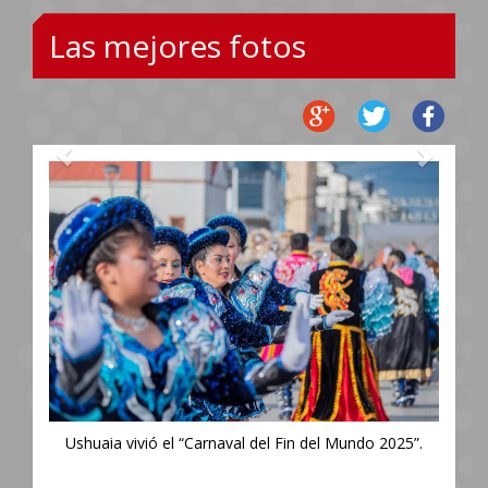
Las mejores fotos
Anterior
Siguie
Ushuaia vivió el “Carnaval del Fin del Mundo 2025”.