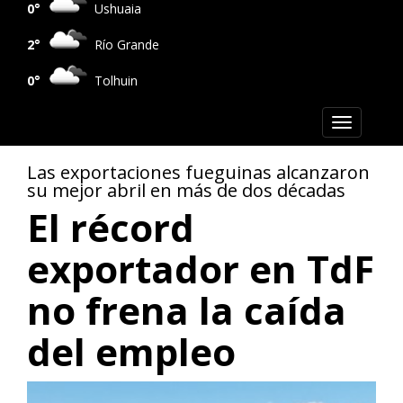
0°
Ushuaia
2°
Río Grande
0°
Tolhuin
Toggle
navigation
Las exportaciones fueguinas alcanzaron
su mejor abril en más de dos décadas
El récord
exportador en TdF
no frena la caída
del empleo