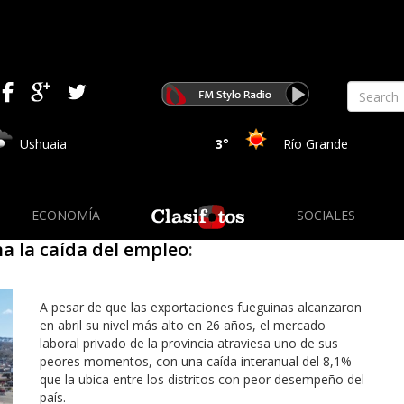
Ushuaia
3°
Río Grande
ECONOMÍA
SOCIALES
na la caída del empleo
:
A pesar de que las exportaciones fueguinas alcanzaron
en abril su nivel más alto en 26 años, el mercado
laboral privado de la provincia atraviesa uno de sus
peores momentos, con una caída interanual del 8,1%
que la ubica entre los distritos con peor desempeño del
país.