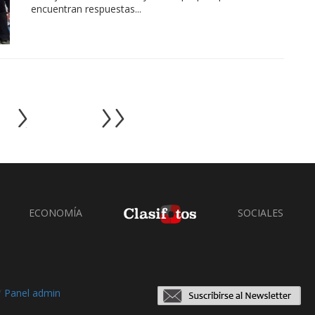
encuentran respuestas...
ECONOMÍA
SOCIALES
/
Panel admin