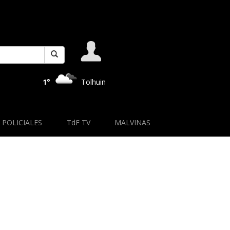
1°
Tolhuin
POLICIALES
TdF TV
MALVINAS