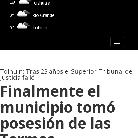
-4°
Ushuaia
0°
Río Grande
0°
Tolhuin
Toggle
navigation
Tolhuin: Tras 23 años el Superior Tribunal de
Justicia falló
Finalmente el
municipio tomó
posesión de las