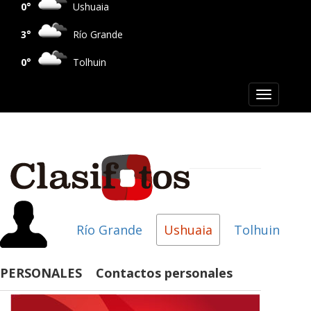
0°
Ushuaia
3°
Río Grande
0°
Tolhuin
Toggle
navigation
Río Grande
Ushuaia
Tolhuin
PERSONALES Contactos personales