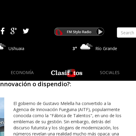
Ushuaia
3°
Río Grande
ECONOMÍA
SOCIALES
¿Innovación o dispendio?
:
El gobierno de Gustavo Melella ha convertido a la
Agencia de Innovación Fueguina (AITF), popularmente
conocida como la "Fábrica de Talentos", en uno de los
emblemas de su gestión. Sin embargo, detrás del
discurso futurista y los slogans de modernización, los
números revelan una realidad mucho más opaca: una