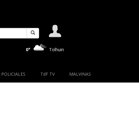
0°
Tolhuin
POLICIALES
TdF TV
MALVINAS