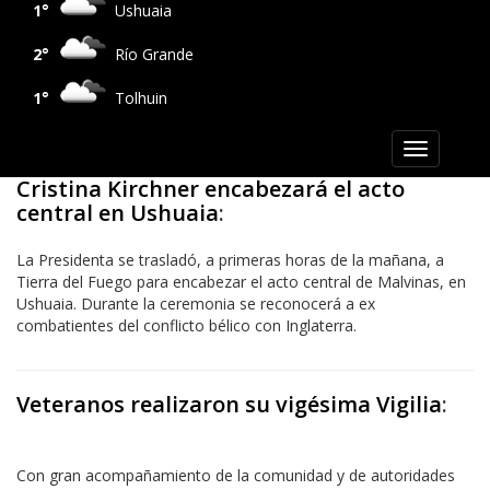
1°
Ushuaia
2°
Río Grande
1°
Tolhuin
Toggle
navigation
Cristina Kirchner encabezará el acto
central en Ushuaia
:
La Presidenta se trasladó, a primeras horas de la mañana, a
Tierra del Fuego para encabezar el acto central de Malvinas, en
Ushuaia. Durante la ceremonia se reconocerá a ex
combatientes del conflicto bélico con Inglaterra.
Veteranos realizaron su vigésima Vigilia
:
Con gran acompañamiento de la comunidad y de autoridades