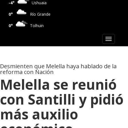
-4°
Ushuaia
0°
Río Grande
0°
Tolhuin
Toggle
navigation
Desmienten que Melella haya hablado de la
reforma con Nación
Melella se reunió
con Santilli y pidió
más auxilio