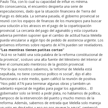
Paulo Tita, con lo cual su capacidad de influir es mínima.
En consecuencia, el encuentro despierta una serie de
especulaciones, dado que la situación financiera de Tierra del
Fuego es delicada. La semana pasada, el gobierno provincial se
reunió con los equipos de finanzas de los municipios para buscar
una solución a los atrasos en el pago de la coparticipación
provincial. La cercanía del pago del aguinaldo y esta coyuntura
adversa permiten suponer que el cambio de actitud hacia Melella
pueda vincularse a algún tipo de pedido de asistencia urgente. Los
próximos informes sobre reparto de ATN pueden ser reveladores.
“Las mentiras tienen patitas cortas”
“Acá no se habló una sola palabra de la reforma constitucional de
la provincia”, sostuvo una alta fuente del Ministerio del Interior al
leer el comunicado mentiroso de la gestión provincial.
“Por lo que nosotros sabemos, la ‘reforma’ de Melella está
sepultada, no tiene consenso político ni social”, dijo el alto
funcionario a este medio, quien calificó la reunión de positiva.
“Nos pidió ATN para terminar algunas obras y también un
adelanto especial de regalías para pagar los aguinaldos… El
gobernador solo se limitó a pedir plata, no hablamos de política,
tampoco de la intervención del puerto y mucho menos de la
reforma. Además, sabemos de entrada que Melella solo maneja
un voto en diputados y eso no nos mueve la aguja”, sentenció