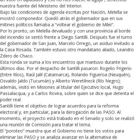
nuestra fuente del Ministerio del Interior.
Bajo las condiciones de agenda escritas por Nación, Melella se
mostró componedor. Quedó atrás el gobernador que en sus
mítines políticos llamaba a “voltear el gobierno de Milei”.
Por lo pronto, un Melella devaluado y con una provincia al borde
del incendio se sentó frente a Diego Santilli. Después fue el turno
del gobernador de San Juan, Marcelo Orrego, un asiduo invitado a
la Casa Rosada. También estuvo otro mandatario aliado, Leandro
Zdero de Chaco.
Esta ronda se suma a los encuentros que mantuvo durante los
últimos días. Por el despacho de Santilli pasaron: Rogelio Frigerio
(Entre Ríos), Raúl Jalil (Catamarca), Rolando Figueroa (Neuquén),
Osvaldo Jaldo (Tucumán) y Alberto Weretilneck (Río Negro);
además, visitó en Misiones al titular del Ejecutivo local, Hugo
Passalacqua, y a Carlos Rovira, sobre quien se dice que detenta el
poder real.
Santilli tiene el objetivo de lograr acuerdos para la reforma
electoral y, en particular, para la derogación de las PASO. Al
momento, el proyecto está trabado en el Senado y solo se realizó
una reunión de Comisión para tratar el tema.
El “poroteo” muestra que el Gobierno no tiene los votos para
eliminar las PASO y se analiza avanzar en la alternativa de