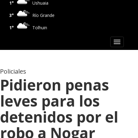
1°
Ushuaia
3°
Río Grande
1°
Tolhuin
Toggle
navigation
Policiales
Pidieron penas
leves para los
detenidos por el
robo a Nogar