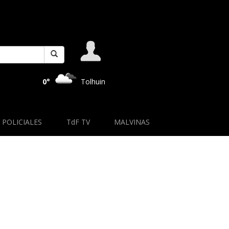
0°
Tolhuin
POLICIALES
TdF TV
MALVINAS