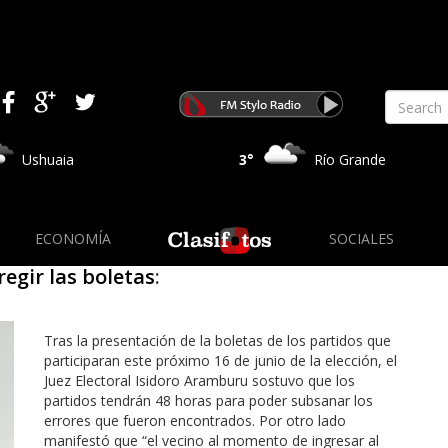
Ushuaia
3°
Río Grande
ECONOMÍA
SOCIALES
egir las boletas
:
Tras la presentación de la boletas de los partidos que
participaran este próximo 16 de junio de la elección, el
Juez Electoral Isidoro Aramburu sostuvo que los
partidos tendrán 48 horas para poder subsanar los
errores que fueron encontrados. Por otro lado
manifestó que “el vecino al momento de ingresar al