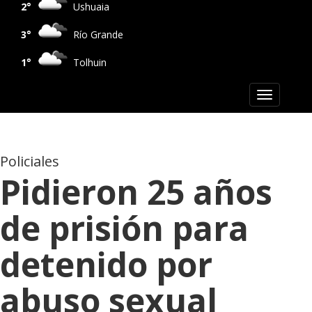
2°
Ushuaia
3°
Río Grande
1°
Tolhuin
Toggle
navigation
Policiales
Pidieron 25 años
de prisión para
detenido por
abuso sexual