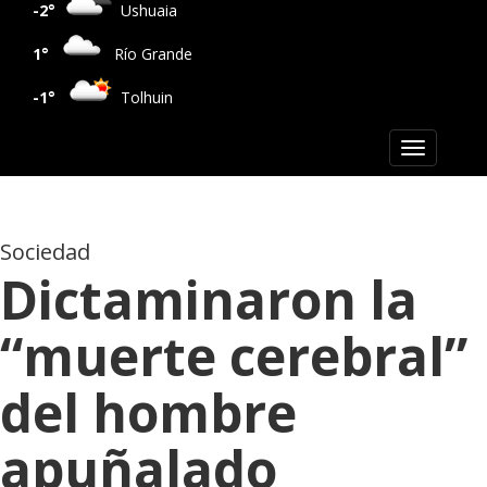
-2°
Ushuaia
1°
Río Grande
-1°
Tolhuin
Toggle
navigation
Sociedad
Dictaminaron la
“muerte cerebral”
del hombre
apuñalado