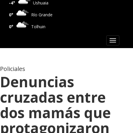
-4°
Ushuaia
0°
Río Grande
0°
Tolhuin
Toggle
navigation
Policiales
Denuncias
cruzadas entre
dos mamás que
protagonizaron