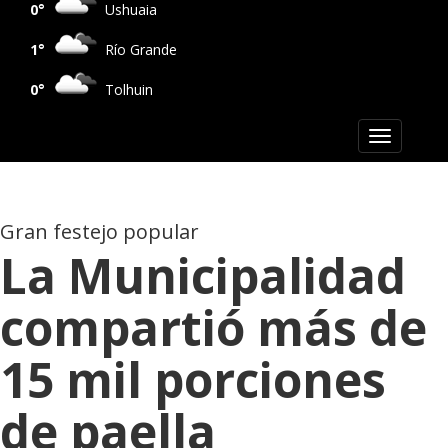
0°
Ushuaia
1°
Río Grande
0°
Tolhuin
Toggle
navigation
Gran festejo popular
La Municipalidad
compartió más de
15 mil porciones
de paella