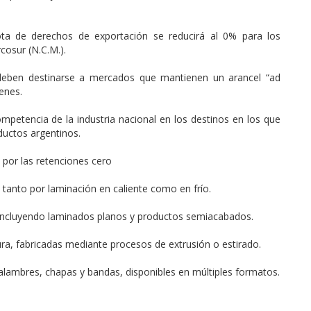
uota de derechos de exportación se reducirá al 0% para los
osur (N.C.M.).
s deben destinarse a mercados que mantienen un arancel “ad
ienes.
petencia de la industria nacional en los destinos en los que
oductos argentinos.
 por las retenciones cero
tanto por laminación en caliente como en frío.
 incluyendo laminados planos y productos semiacabados.
ura, fabricadas mediante procesos de extrusión o estirado.
 alambres, chapas y bandas, disponibles en múltiples formatos.