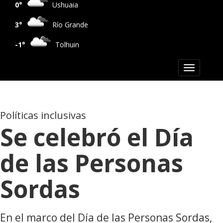
0°
Ushuaia
3°
Río Grande
-1°
Tolhuin
Toggle
navigation
Políticas inclusivas
Se celebró el Día
de las Personas
Sordas
En el marco del Día de las Personas Sordas,